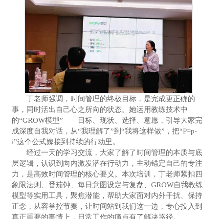
丁老师强调，时间管理的终极目标，是完成更正确的
事，同时活出自己心之所向的状态。她运用教练技术中
的“GROW模型”——目标、现状、选择、意愿，引导大家完
成深度自我对话，从“我理解了”到“我将这样做”，把“P=p-
i”这个公式嫁接到持续的行动里。
经过一天的学习交流，大家了解了时间管理的本质与底
层逻辑，认识到向内激发潜在行动力，主动锚定自己的专注
力，是高效时间管理的核心要义。本次培训，丁老师紧扣四
象限法则、番茄钟、每日意图设定与复盘、GROW自我教练
模型等实用工具，聚焦潜能，帮助大家面对内外干扰、保持
正念，从容掌控节奏，让时间站到我们这一边，专心投入到
真正重要的事情上，日常工作的痛点有了解决路径。