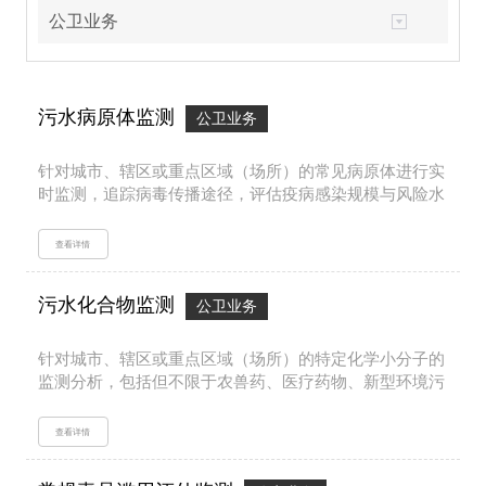
公卫业务
污水病原体监测
公卫业务
针对城市、辖区或重点区域（场所）的常见病原体进行实
时监测，追踪病毒传播途径，评估疫病感染规模与风险水
平，辅助疾控与公共卫生管理部门进行全局范围目标病原
体监控以及疫情防控工作。...
查看详情
污水化合物监测
公卫业务
针对城市、辖区或重点区域（场所）的特定化学小分子的
监测分析，包括但不限于农兽药、医疗药物、新型环境污
染物（持久性有机污染物、内分泌干扰物、抗生素）等多
类目标物。对目标物检测结果的定性/定量，以及对检出
查看详情
水平和分布规律进行科学严谨地分析，辅助相关部门的工
作开展与管理要求。...