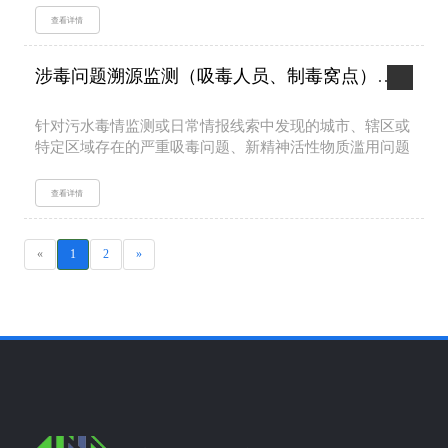
险，辅助高效、准确、全时段管控制毒风险。...
查看详情
涉毒问题溯源监测（吸毒人员、制毒窝点）
公安业
针对污水毒情监测或日常情报线索中发现的城市、辖区或
特定区域存在的严重吸毒问题、新精神活性物质滥用问题
或制毒问题开展追根溯源，锁定至特定的区域（包含但不
限于具体社区、小区、园区或楼栋），辅助毒品犯罪活动
查看详情
精准打击。...
«
1
2
»