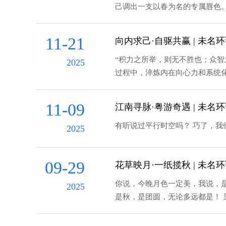
己调出一支以春为名的专属唇色
11-21
向内求己·自驱共赢 | 未名
“积力之所举，则无不胜也；众智
2025
过程中，淬炼内在向心力和系统
11-09
江南寻脉·粤游奇遇 | 未名
2025
09-29
花草映月·一纸揽秋 | 未
你说，今晚月色一定美，我说，是
2025
是秋，是团圆，无论多远都是！ 