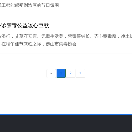
员工都能感受到浓厚的节日氛围
名环诊禁毒公益暖心巨献
破浪行，艾草守安康。无毒生活美，禁毒警钟长。齐心驱毒魔，净土护
，在端午佳节来临之际，佛山市禁毒协会
1
2
»
«