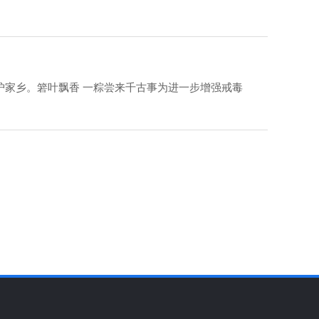
家乡。箬叶飘香 一粽尝来千古事为进一步增强戒毒