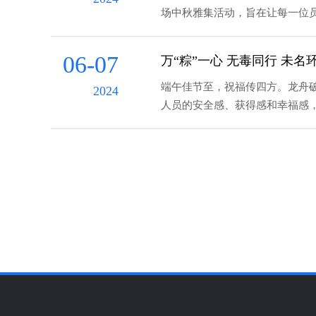
场中秋雅集活动，旨在让每一位
06-07
万“粽”一心 无毒同行 未
端午佳节至，祝福传四方。龙舟
2024
人员的安全感、获得感和幸福感