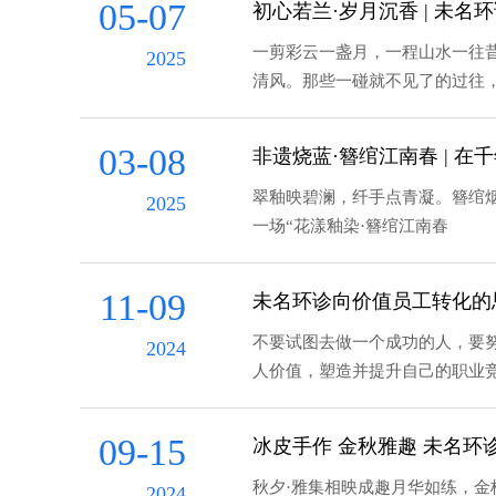
05-07
初心若兰·岁月沉香 | 未
一剪彩云一盏月，一程山水一往
2025
清风。那些一碰就不见了的过往
03-08
非遗烧蓝·簪绾江南春 | 
翠釉映碧澜，纤手点青凝。簪绾烟
2025
一场“花漾釉染·簪绾江南春
11-09
未名环诊向价值员工转化的
不要试图去做一个成功的人，要努力成
2024
人价值，塑造并提升自己的职业
09-15
冰皮手作 金秋雅趣 未名环
秋夕·雅集相映成趣月华如练，金
2024