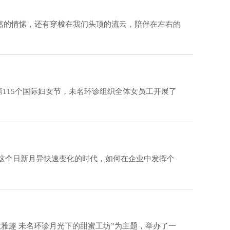
然的情愫，还有穿梭在我们头顶的流云，陪伴在左右的
115个国际妇女节，未名环诊组织全体女员工开展了
in)在这个日新月异快速变化的时代，如何在企业中发挥个
秋雅趣 未名环诊月光下的甜蜜工坊”为主题，举办了一