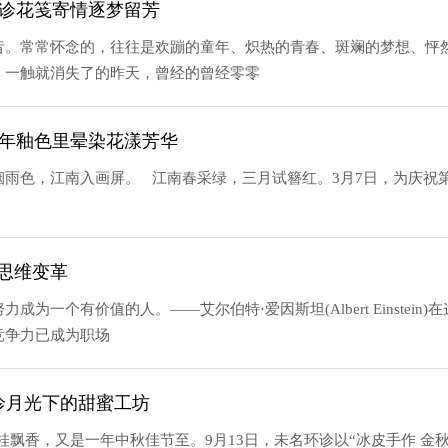
名环诊花笺寄情逐梦留芳
昔。常常怀念的，往往是欢蹦的童年、炽热的青春、斑斓的梦想、怦
，一触就消失了的昨天，曾经的曾经零零
在千年釉色里晕染花漾芳华
雨色，江南入画屏。 江南春采绿，三月试簪红。3月7日，为庆祝第
思维变革
为一个有价值的人。——艾尔伯特·爱因斯坦(Albert Einste
竞争力已成为职场
诊月光下的甜蜜工坊
桂飘香，又是一年中秋佳节至。9月13日，未名环诊以“冰皮手作 金