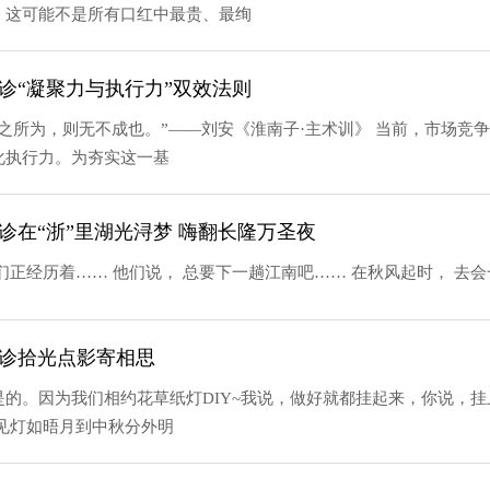
。这可能不是所有口红中最贵、最绚
环诊“凝聚力与执行力”双效法则
之所为，则无不成也。”——刘安《淮南子·主术训》 当前，市场竞
化执行力。为夯实这一基
环诊在“浙”里湖光浔梦 嗨翻长隆万圣夜
有听说过平行时空吗？
名环诊拾光点影寄相思
的。因为我们相约花草纸灯DIY~我说，做好就都挂起来，你说，
见灯如晤月到中秋分外明