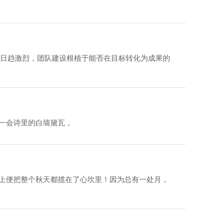
争日趋激烈，团队建设根植于能否在目标转化为成果的
 巧了，我们正经历着…… 他们说， 总要下一趟江南吧…… 在秋风起时， 去会一会诗里的白墙黛瓦，
挂上便把整个秋天都揽在了心坎里！因为总有一处月，