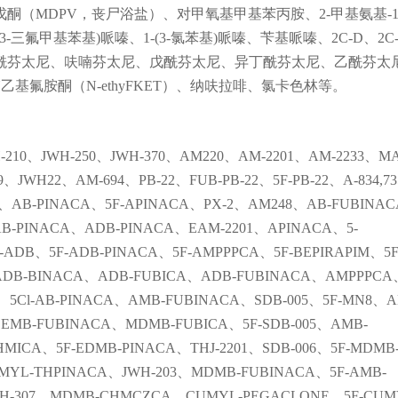
（MDPV，丧尸浴盐）、对甲氧基甲基苯丙胺、2-甲基氨基-1
3-三氟甲基苯基)哌嗪、1-(3-氯苯基)哌嗪、苄基哌嗪、2C-D、2C-
酰芬太尼、呋喃芬太尼、戊酰芬太尼、异丁酰芬太尼、乙酰芬太
基氟胺酮（N-ethyFKET）、纳呋拉啡、氯卡色林等。
H-210、JWH-250、JWH-370、AM220、AM-2201、AM-2233、M
、JWH22、AM-694、PB-22、FUB-PB-22、5F-PB-22、A-834,7
A、AB-PINACA、5F-APINACA、PX-2、AM248、AB-FUBINA
AB-PINACA、ADB-PINACA、EAM-2201、APINACA、5-
ICA、5F-ADB、5F-ADB-PINACA、5F-AMPPPCA、5F-BEPIRAPIM、5F
ADB-BINACA、ADB-FUBICA、ADB-FUBINACA、AMPPPCA
01、5Cl-AB-PINACA、AMB-FUBINACA、SDB-005、5F-MN8、A
EMB-FUBINACA、MDMB-FUBICA、5F-SDB-005、AMB-
MICA、5F-EDMB-PINACA、THJ-2201、SDB-006、5F-MDMB
MYL-THPINACA、JWH-203、MDMB-FUBINACA、5F-AMB-
JWH-307、MDMB-CHMCZCA、CUMYL-PEGACLONE、5F-CUM