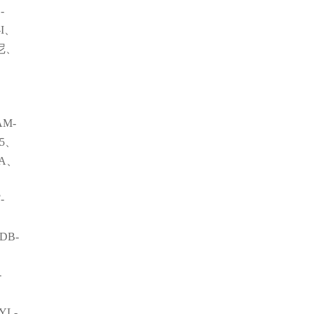
-
I、
尼、
AM-
35、
CA、
-
、
DB-
-
YL-