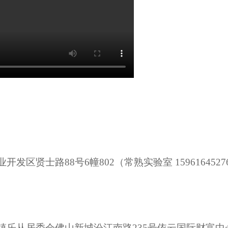
贤士路88号6幢802（常熟实验室 1596164527
镇乐从居委会佛山新城汾江南路235号依云国际财富中